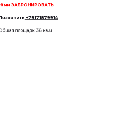
Жми
ЗАБРОНИРОВАТЬ
Позвонить
+79171879914
Общая площадь: 38 кв.м